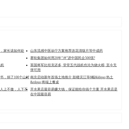
，家长该如何处
山东流感中医诊疗方案推荐连花清咳片等中成药
赛轮集团如何用20年“冲”进中国民企500强?
战机
英国将军比坦克还多, 堂堂五代战机也沦为烧火棍, 至今无
弹可用
书，捐了100个山村
南京启动新年首场土地推介 鼓楼滨江等6幅&ldquo;热土
&rdquo;将端上餐桌
人上不傲，人下不
开水果店最容易赚大钱，保证能给你搞个方案 开水果店是
在中国最容易