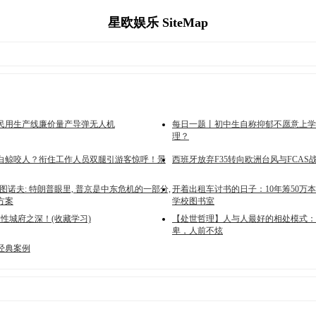
星欧娱乐 SiteMap
民用生产线廉价量产导弹无人机
每日一题丨初中生自称抑郁不愿意上学
理？
白鲸咬人？衔住工作人员双腿引游客惊呼！景
西班牙放弃F35转向欧洲台风与FCAS
图诺夫: 特朗普眼里, 普京是中东危机的一部分,
开着出租车讨书的日子：10年筹50万本
方案
学校图书室
人性城府之深！(收藏学习)
【处世哲理】人与人最好的相处模式：
卑，人前不炫
经典案例