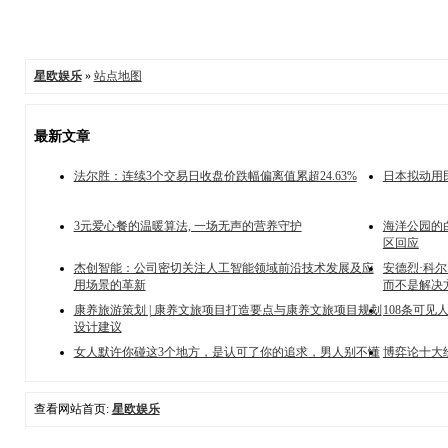
星欧娱乐
»
站点地图
最新文章
法尔胜：连续3个交易日收盘价跌幅偏离值累超24.63%
日本拟动用
3元爱心餐的温暖算法, 一场无声的营养守护
海洋公园的
区回应
杰创智能：公司密切关注人工智能领域前沿技术发展及应
安德烈·科尔
用场景的革新
而不是解决
康养旅游策划 | 康养文旅项目打造要点与康养文旅项目规划
108条可见
设计建议
女人默许你碰这3个地方，是认可了你的追求，男人别不懂
博弈论十大
查看网站首页:
星欧娱乐