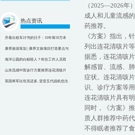
（2025—20
成人和儿童流感的
热点资讯
药推荐。
《方案》指出，针
开着出租车讨书的日子：10年筹50万本
列出连花清咳片等
书，捐了100个山村学校图书室
康养旅游策划 | 康养文旅项目打造要点与
据悉，连花清咳片
康养文旅项目规划设计建议
海洋公园的白鲸咬人？衔住工作人员双
解感冒、流感、肺
腿引游客惊呼！景区回应
山东流感中医诊疗方案推荐连花清咳片
症状。连花清咳片
等中成药
英国将军比坦克还多, 堂堂五代战机也沦
识、诊疗方案等用
为烧火棍, 至今无弹可用
连花清咳片具有明
同时，《方案》推
质人群推荐中药代
不得眠者推荐了食