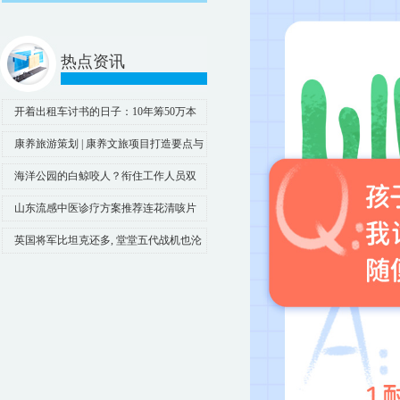
热点资讯
开着出租车讨书的日子：10年筹50万本
书，捐了100个山村学校图书室
康养旅游策划 | 康养文旅项目打造要点与
康养文旅项目规划设计建议
海洋公园的白鲸咬人？衔住工作人员双
腿引游客惊呼！景区回应
山东流感中医诊疗方案推荐连花清咳片
等中成药
英国将军比坦克还多, 堂堂五代战机也沦
为烧火棍, 至今无弹可用