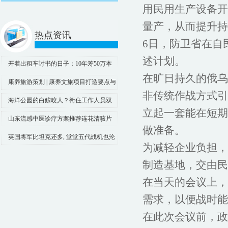
用民用生产设备开
量产，从而提升持
热点资讯
6日，防卫省在自
述计划。
开着出租车讨书的日子：10年筹50万本
在旷日持久的俄乌
书，捐了100个山村学校图书室
康养旅游策划 | 康养文旅项目打造要点与
非传统作战方式引
康养文旅项目规划设计建议
海洋公园的白鲸咬人？衔住工作人员双
立起一套能在短期
腿引游客惊呼！景区回应
山东流感中医诊疗方案推荐连花清咳片
做准备。
等中成药
英国将军比坦克还多, 堂堂五代战机也沦
为减轻企业负担，
为烧火棍, 至今无弹可用
制造基地，交由民
在当天的会议上，
需求，以便战时能
在此次会议前，政